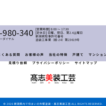
-980-340
[営業時間] 8:00 〜 17:30
[定休日] 日曜、祭日、第2.4土曜日
新潟県知事許可番号
ーダイヤル
塗装工事業（般-24）第23619号
よくある質問
お客様の声
当社の特徴
戸建て
マンショ
見積り依頼
プライバシーポリシー
サイトマップ
© 2026 新潟県内で住まいの外壁塗装・髙志美装工芸 ALL RIGHTS RESERVED.